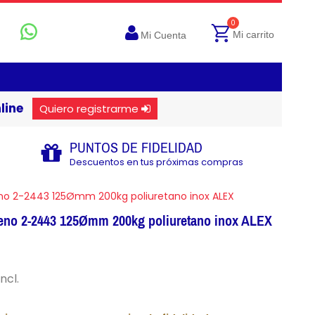
0
Mi carrito
Mi Cuenta
line
Quiero registrarme
PUNTOS DE FIDELIDAD
Descuentos en tus próximas compras
eno 2-2443 125Ømm 200kg poliuretano inox ALEX
freno 2-2443 125Ømm 200kg poliuretano inox ALEX
incl.