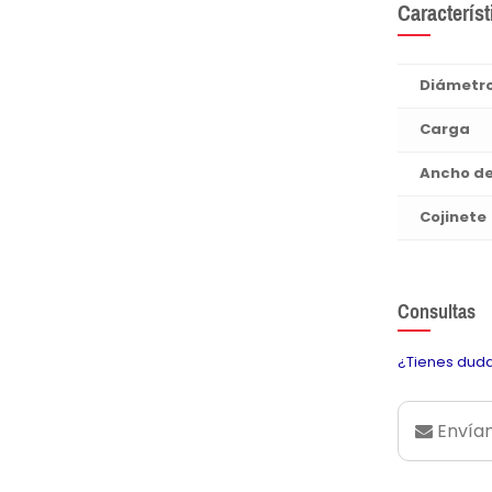
Característ
Diámetr
Carga
Ancho d
Cojinete
Consultas
¿Tienes duda
Envían