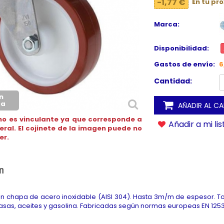
-1,77 €
En tu pr
Marca:
Disponibilidad:
Gastos de envío:
6
Cantidad:
n
ca
AÑADIR AL C
no es vinculante ya que corresponde a
Añadir a mi li
neral. El cojinete de la imagen puede no
er.
n
n chapa de acero inoxidable (AISI 304). Hasta 3m/m de espesor. T
rasas, aceites y gasolina. Fabricadas según normas europeas EN 125