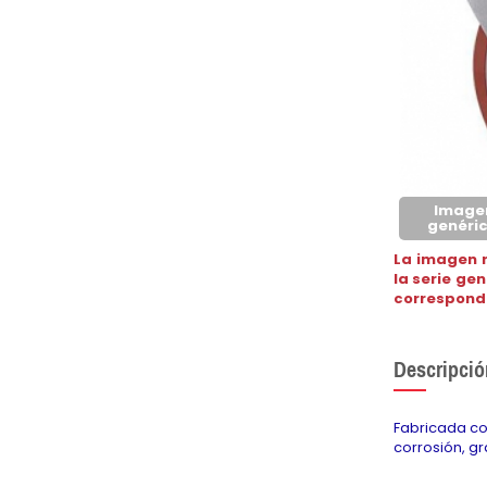
Image
genéri
La imagen 
la serie ge
correspond
Descripció
Fabricada co
corrosión, g