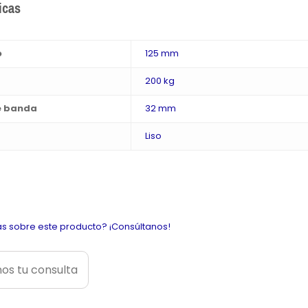
icas
o
125 mm
200 kg
e banda
32 mm
Liso
s sobre este producto? ¡Consúltanos!
os tu consulta