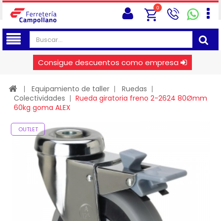
0
Consigue descuentos como empresa
Equipamiento de taller
Ruedas
Colectividades
Rueda giratoria freno 2-2624 80Ømm
60kg goma ALEX
OUTLET