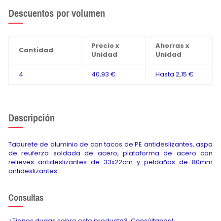
Descuentos por volumen
Precio x
Ahorras x
Cantidad
Unidad
Unidad
4
40,93 €
Hasta
2,15 €
Descripción
Taburete de aluminio de con tacos de PE antideslizantes, aspa
de reuferzo soldada de acero, plataforma de acero con
relieves antideslizantes de 33x22cm y peldaños de 80mm
antideslizantes
Consultas
¿Tienes dudas sobre este producto? ¡Consúltanos!