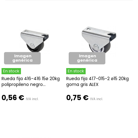
Imagen
Imagen
genérica
genérica
En stock
En stock
Rueda fija 416-416 15ø 20kg
Rueda fija 417-015-2 ø15 20kg
polipropileno negro...
goma gris ALEX
0,56 €
0,75 €
IVA incl.
IVA incl.