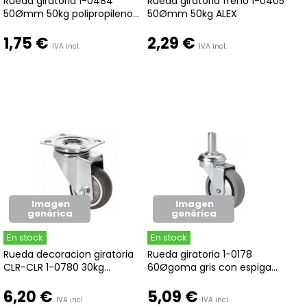
Rueda giratoria 1-0484
Rueda giratoria freno 1-0405
50Ømm 50kg polipropileno...
50Ømm 50kg ALEX
1,75 €
2,29 €
IVA incl.
IVA incl.
Imagen
Imagen
genérica
genérica
En stock
En stock
Rueda decoracion giratoria
Rueda giratoria 1-0178
CLR-CLR 1-0780 30kg...
60Øgoma gris con espiga...
6,20 €
5,09 €
IVA incl.
IVA incl.