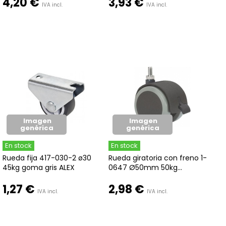
4,20 €
3,93 €
IVA incl.
IVA incl.
Imagen
Imagen
genérica
genérica
En stock
En stock
Rueda fija 417-030-2 ø30
Rueda giratoria con freno 1-
45kg goma gris ALEX
0647 Ø50mm 50kg...
1,27 €
2,98 €
IVA incl.
IVA incl.