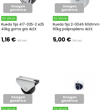
Imagen
Imagen
genérica
genérica
En stock
En stock
Rueda fija 417-025-2 ø25
Rueda fija 2-0046 60Ømm
40kg goma gris ALEX
60kg polipropileno ALEX
1,16 €
5,00 €
IVA incl.
IVA incl.
Imagen
Imagen
genérica
genérica
En stock
En stock