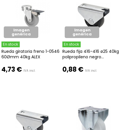
Imagen
Imagen
genérica
genérica
En stock
En stock
Rueda giratoria freno 1-0546
Rueda fija 416-416 ø25 40kg
60Ømm 40kg ALEX
polipropileno negro...
4,73 €
0,88 €
IVA incl.
IVA incl.