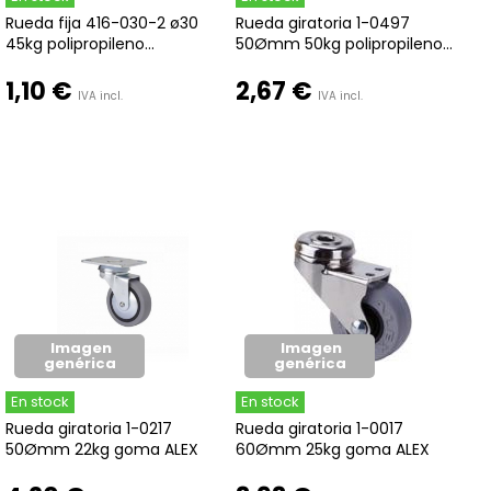
Rueda fija 416-030-2 ø30
Rueda giratoria 1-0497
45kg polipropileno...
50Ømm 50kg polipropileno...
1,10 €
2,67 €
IVA incl.
IVA incl.
Imagen
Imagen
genérica
genérica
En stock
En stock
Rueda giratoria 1-0217
Rueda giratoria 1-0017
50Ømm 22kg goma ALEX
60Ømm 25kg goma ALEX