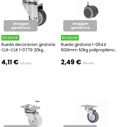
Imagen
Imagen
genérica
genérica
En stock
En stock
Rueda decoracion giratoria
Rueda giratoria 1-0644
CLR-CLR 1-0779 20kg...
50Ømm 50kg polipropileno...
4,11 €
2,49 €
IVA incl.
IVA incl.