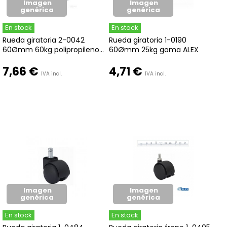
Imagen
Imagen
genérica
genérica
En stock
En stock
Rueda giratoria 2-0042
Rueda giratoria 1-0190
60Ømm 60kg polipropileno...
60Ømm 25kg goma ALEX
7,66 €
4,71 €
IVA incl.
IVA incl.
Imagen
Imagen
genérica
genérica
En stock
En stock