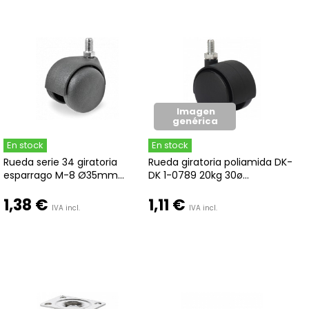
Imagen
genérica
En stock
En stock
Rueda serie 34 giratoria
Rueda giratoria poliamida DK-
esparrago M-8 Ø35mm...
DK 1-0789 20kg 30ø...
1,38 €
1,11 €
IVA incl.
IVA incl.