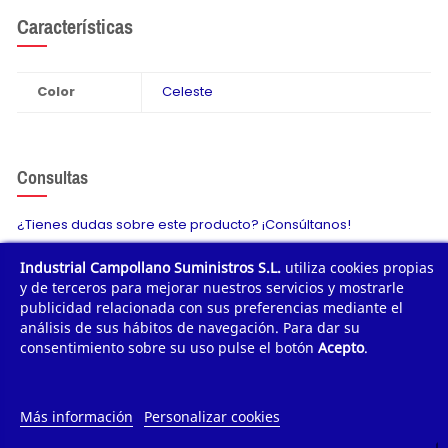
Características
Color
Celeste
Consultas
¿Tienes dudas sobre este producto? ¡Consúltanos!
Industrial Campollano Suministros S.L.
utiliza cookies propias
Envíanos tu consulta
y de terceros para mejorar nuestros servicios y mostrarle
publicidad relacionada con sus preferencias mediante el
análisis de sus hábitos de navegación. Para dar su
consentimiento sobre su uso pulse el botón
Acepto
.
¿POR QUÉ COMPRAR?
¿QUIÉNES SOMOS?
Más información
Personalizar cookies