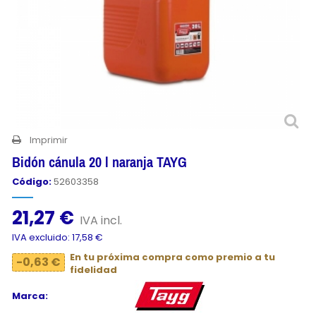
Imprimir
Bidón cánula 20 l naranja TAYG
Código:
52603358
21,27 €
IVA incl.
IVA excluido: 17,58 €
En tu próxima compra como premio a tu
-0,63 €
fidelidad
Marca: