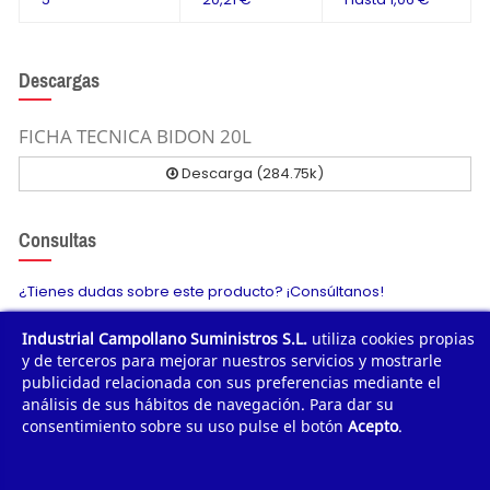
Descargas
FICHA TECNICA BIDON 20L
Descarga (284.75k)
Consultas
¿Tienes dudas sobre este producto? ¡Consúltanos!
Industrial Campollano Suministros S.L.
utiliza cookies propias
Envíanos tu consulta
y de terceros para mejorar nuestros servicios y mostrarle
publicidad relacionada con sus preferencias mediante el
análisis de sus hábitos de navegación. Para dar su
consentimiento sobre su uso pulse el botón
Acepto
.
¿POR QUÉ COMPRAR?