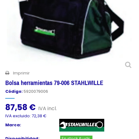
Imprimir
Bolsa herramientas 79-006 STAHLWILLE
Código:
5920079006
87,58 €
IVA incl.
IVA excluido: 72,38 €
Marca:
Disponibilidad:
En stock 6 uds.