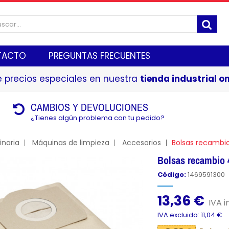
TACTO
PREGUNTAS FRECUENTES
 precios especiales en nuestra
tienda industrial on
CAMBIOS Y DEVOLUCIONES
¿Tienes algún problema con tu pedido?
naria
Máquinas de limpieza
Accesorios
Bolsas recambi
Bolsas recambio
Código:
1469591300
13,36 €
IVA i
IVA excluido: 11,04 €