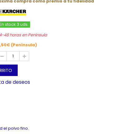
róxima compra como premio a tu fidelidad
En stock 3 uds.
4-48 horas en Península
,50€ (Península)
ARRITO
sta de deseos
 el polvo fino.