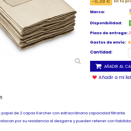
-0,39 €
En tu p
Marca:
Disponibilidad:
Plazo de entrega:
2
Gastos de envío:
6
Cantidad:
AÑADIR AL C
Añadir a mi li
n
de papel de 2 capas Karcher con extraordinaria capacidad filtrante.
stacan por su resistencia al desgarre y pueden retener con fiabilidad