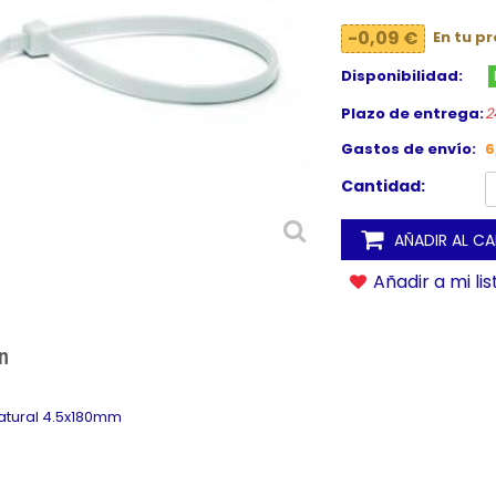
-0,09 €
En tu p
Disponibilidad:
Plazo de entrega:
2
Gastos de envío:
6
Cantidad:
AÑADIR AL C
Añadir a mi li
n
natural 4.5x180mm