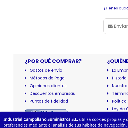
¿Tienes duda
Envían
¿POR QUÉ COMPRAR?
¿QUIÉN
Gastos de envío
La Empr
Métodos de Pago
Historia
Opiniones clientes
Nuestro
Descuentos empresas
Término
Puntos de fidelidad
Política
Ley de 
Certific
Industrial Campollano Suministros S.L.
utiliza cookies propias y
preferencias mediante el análisis de sus hábitos de navegación.