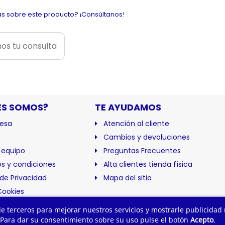
s sobre este producto? ¡Consúltanos!
os tu consulta
ES SOMOS?
TE AYUDAMOS
esa
Atención al cliente
Cambios y devoluciones
 equipo
Preguntas Frecuentes
s y condiciones
Alta clientes tienda física
 de Privacidad
Mapa del sitio
Cookies
ación
 de terceros para mejorar nuestros servicios y mostrarle publicidad
 Para dar su consentimiento sobre su uso pulse el botón
Acepto
.