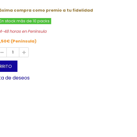
róxima compra como premio a tu fidelidad
En stock más de 10 packs
4-48 horas en Península
,50€ (Península)
ARRITO
sta de deseos