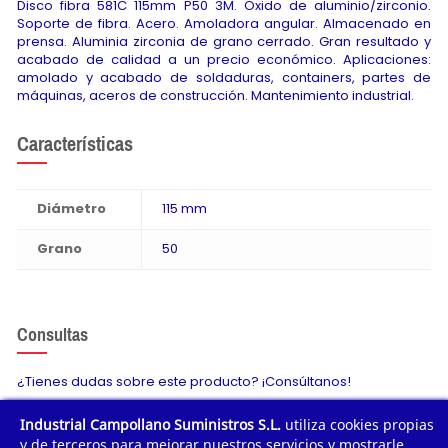
Disco fibra 581C 115mm P50 3M. Oxido de aluminio/zirconio.
Soporte de fibra. Acero. Amoladora angular. Almacenado en
prensa. Aluminia zirconia de grano cerrado. Gran resultado y
acabado de calidad a un precio económico. Aplicaciones:
amolado y acabado de soldaduras, containers, partes de
máquinas, aceros de construcción. Mantenimiento industrial.
Características
Diámetro
115 mm
Grano
50
Consultas
¿Tienes dudas sobre este producto? ¡Consúltanos!
Industrial Campollano Suministros S.L.
utiliza cookies propias
Envíanos tu consulta
y de terceros para mejorar nuestros servicios y mostrarle