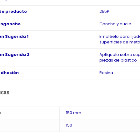
de producto
255P
enganche
Gancho y bucle
ón Sugerida 1
Empléelo para lijado
superficies de meta
ón Sugerida 2
Aplíquelo sobre sup
piezas de plástico
adhesión
Resina
icas
o
150 mm
150