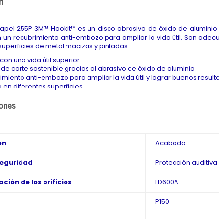
n
papel 255P 3M™ Hookit™ es un disco abrasivo de óxido de aluminio
 un recubrimiento anti-embozo para ampliar la vida útil. Son adecua
 superficies de metal macizas y pintadas.
con una vida útil superior
de corte sostenible gracias al abrasivo de óxido de aluminio
imiento anti-embozo para ampliar la vida útil y lograr buenos result
 en diferentes superficies
iones
ón
Acabado
seguridad
Protección auditiva
ción de los orificios
LD600A
P150