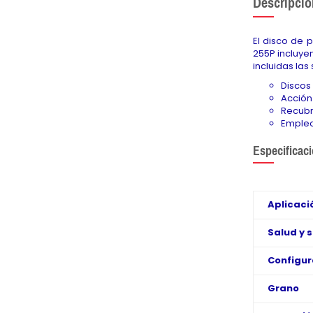
Descripció
El disco de 
255P incluyen
incluidas las
Discos 
Acción 
Recubr
Empleo
Especificac
Aplicaci
Salud y 
Configura
Grano