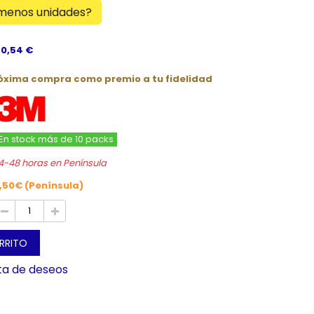
 menos unidades?
 0,54 €
róxima compra como premio a tu fidelidad
En stock más de 10 packs
4-48 horas en Península
,50€ (Península)
ARRITO
sta de deseos