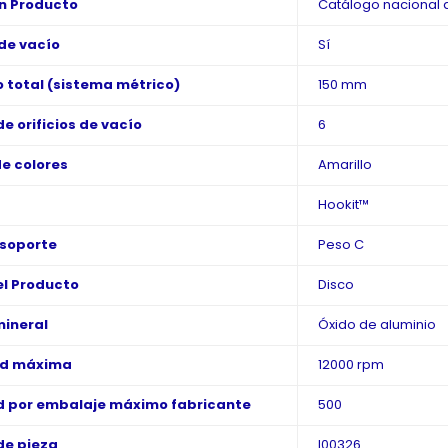
n Producto
Catálogo nacional d
de vacío
Sí
 total (sistema métrico)
150 mm
e orificios de vacío
6
de colores
Amarillo
Hookit™
 soporte
Peso C
l Producto
Disco
mineral
Óxido de aluminio
ad máxima
12000 rpm
 por embalaje máximo fabricante
500
de pieza
I00326