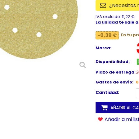
¿Necesitas
IVA excluido: 11,22 €
La unidad te sale a
-0,39 €
En tu p
Marca:
Disponibilidad:
Plazo de entrega:
2
Gastos de envío:
6
Cantidad:
AÑADIR AL C
Añadir a mi li