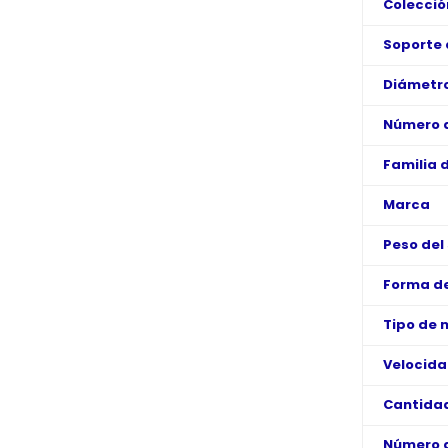
Colecció
Soporte 
Diámetro
Número d
Familia 
Marca
Peso del
Forma de
Tipo de 
Velocid
Cantidad
Número 