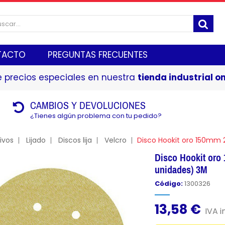
TACTO
PREGUNTAS FRECUENTES
 precios especiales en nuestra
tienda industrial on
CAMBIOS Y DEVOLUCIONES
¿Tienes algún problema con tu pedido?
ivos
Lijado
Discos lija
Velcro
Disco Hookit oro 150mm 2
Disco Hookit oro
unidades) 3M
Código:
1300326
13,58 €
IVA i