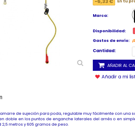
-6,33 €
En tu p
Marca:
Disponibilidad:
Gastos de envío:
¡
Cantidad:
AÑADIR AL C
Añadir a mi li
n
amarre de sujeción para poda, regulable muy fácilmente con una sol
o en doble en los puntos de enganche laterales del arnés o en simp
ud 2,5 metros y 605 gramos de peso.