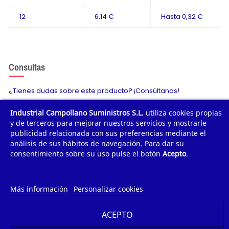
12
6,14 €
Hasta
0,32 €
Consultas
¿Tienes dudas sobre este producto? ¡Consúltanos!
Industrial Campollano Suministros S.L.
utiliza cookies propias
Envíanos tu consulta
y de terceros para mejorar nuestros servicios y mostrarle
publicidad relacionada con sus preferencias mediante el
análisis de sus hábitos de navegación. Para dar su
consentimiento sobre su uso pulse el botón
Acepto
.
¿POR QUÉ COMPRAR?
¿QUIÉNES SOMOS?
Más información
Personalizar cookies
TE AYUDAMOS
ACEPTO
INFORMACIÓN DE CONTACTO