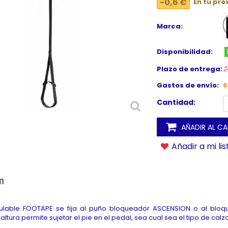
-0,6 €
En tu pr
Marca:
Disponibilidad:
Plazo de entrega:
2
Gastos de envío:
6
Cantidad:
AÑADIR AL C
Añadir a mi li
n
gulable FOOTAPE se fija al puño bloqueador ASCENSION o al bloq
altura permite sujetar el pie en el pedal, sea cual sea el tipo de calz