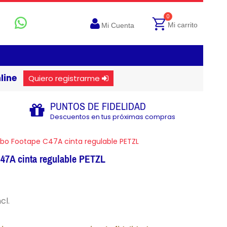
0
Mi carrito
Mi Cuenta
line
Quiero registrarme
PUNTOS DE FIDELIDAD
Descuentos en tus próximas compras
ribo Footape C47A cinta regulable PETZL
C47A cinta regulable PETZL
cl.