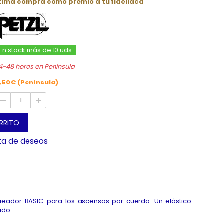
óxima compra como premio a tu fidelidad
En stock más de 10 uds.
4-48 horas en Península
,50€ (Península)
ARRITO
sta de deseos
ueador BASIC para los ascensos por cuerda. Un elástico
ado.