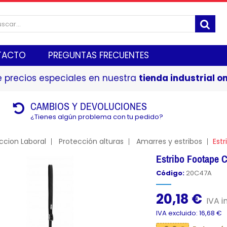
TACTO
PREGUNTAS FRECUENTES
 precios especiales en nuestra
tienda industrial on
CAMBIOS Y DEVOLUCIONES
¿Tienes algún problema con tu pedido?
ccion Laboral
Protección alturas
Amarres y estribos
Est
Estribo Footape 
Código:
20C47A
20,18 €
IVA in
IVA excluido: 16,68 €