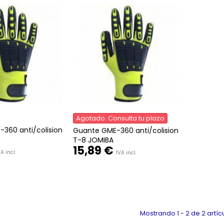
Agotado. Consulta tu plazo
360 anti/colision
Guante GME-360 anti/colision
T-8 JOMIBA
15,89 €
A incl.
IVA incl.
Mostrando 1 - 2 de 2 artíc