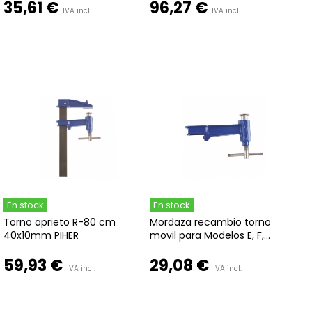
35,61 €
96,27 €
IVA incl.
IVA incl.
En stock
En stock
Torno aprieto R-80 cm
Mordaza recambio torno
40x10mm PIHER
movil para Modelos E, F,...
59,93 €
29,08 €
IVA incl.
IVA incl.