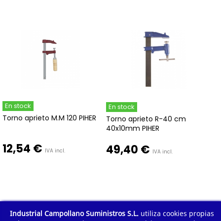
En stock
En stock
Torno aprieto M.M 120 PIHER
Torno aprieto R-40 cm
40x10mm PIHER
12,54 €
49,40 €
IVA incl.
IVA incl.
Industrial Campollano Suministros S.L.
utiliza cookies propias
1
2
3
4
5
Mostrar todo