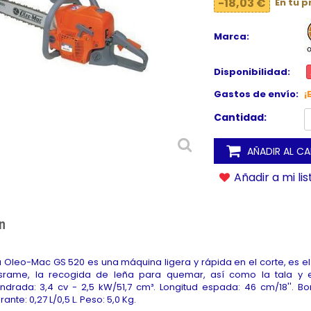
-18,03 €
En tu 
Marca:
Disponibilidad:
Gastos de envío:
¡
Cantidad:
AÑADIR AL C
Añadir a mi li
n
a Oleo-Mac GS 520 es una máquina ligera y rápida en el corte, es el
rame, la recogida de leña para quemar, así como la tala y e
lindrada: 3,4 cv - 2,5 kW/51,7 cm³. Longitud espada: 46 cm/18''.
nte: 0,27 L/0,5 L. Peso: 5,0 Kg.