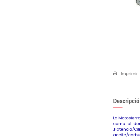
Imprimir
Descripció
La Motosierr
como el des
.Potencia/Ci
aceite/carbura