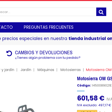
TACTO
PREGUNTAS FRECUENTES
 precios especiales en nuestra
tienda industrial on
CAMBIOS Y DEVOLUCIONES
¿Tienes algún problema con tu pedido?
 y jardín
Jardín
Máquinas
Motosierras
Motosierra OM
Motosierra OM G
Código:
1450089021E
601,58 €
IVA
IVA excluido: 497,17 €