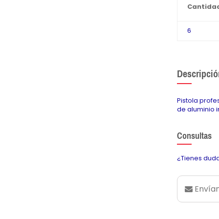
Cantida
6
Descripció
Pistola prof
de aluminio 
Consultas
¿Tienes duda
Envían