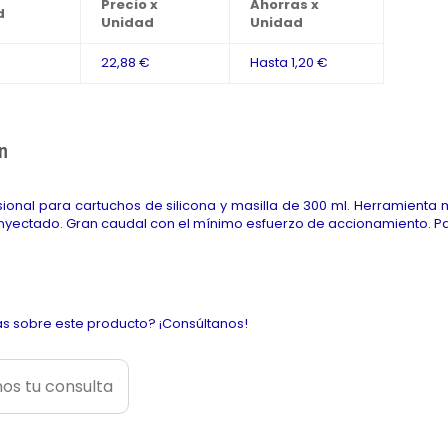
Precio x
Ahorras x
d
Unidad
Unidad
22,88 €
Hasta
1,20 €
n
esional para cartuchos de silicona y masilla de 300 ml. Herramienta
inyectado. Gran caudal con el mínimo esfuerzo de accionamiento. Pa
s sobre este producto? ¡Consúltanos!
os tu consulta