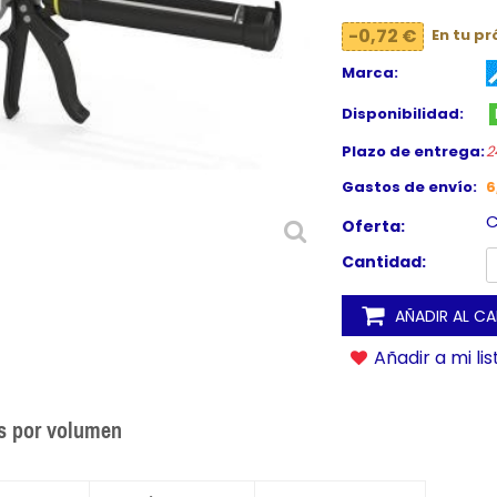
-0,72 €
En tu p
Marca:
Disponibilidad:
Plazo de entrega:
2
Gastos de envío:
6
C
Oferta:
Cantidad:
AÑADIR AL C
Añadir a mi li
s por volumen