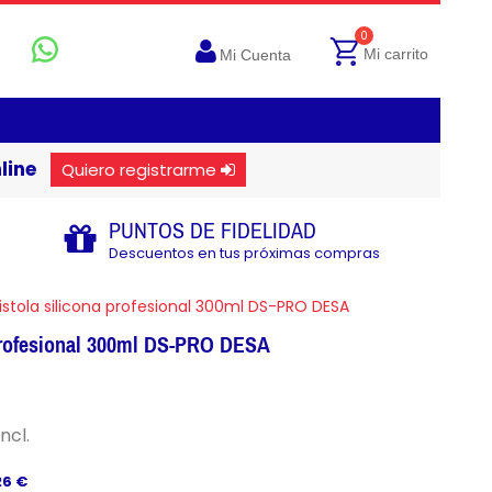
0
Mi carrito
Mi Cuenta
line
Quiero registrarme
PUNTOS DE FIDELIDAD
Descuentos en tus próximas compras
istola silicona profesional 300ml DS-PRO DESA
 profesional 300ml DS-PRO DESA
incl.
26 €