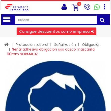
0
Consigue descuentos como empresa
Proteccion Laboral
Señalización
Obligación
Señal adhesiva obligacion uso casco mascarilla
90mm NORMALUZ