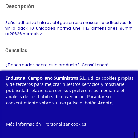
Descripción
Señal adhesiva tinta uv obligacion uso mascarilla adhesivos de
vinilo pack 10 unidades norma une 1115 dimensiones 90mm
rd28626 normaluz
Consultas
¿Tienes dudas sobre este producto? ¡Consúltanos!
Industrial Campollano Suministros S.L.
utiliza cookies propias
Envíanos tu consulta
y de terceros para mejorar nuestros servicios y mostrarle
publicidad relacionada con sus preferencias mediante el
análisis de sus hábitos de navegación. Para dar su
consentimiento sobre su uso pulse el botón
Acepto
.
¿POR QUÉ COMPRAR?
¿QUIÉNES SOMOS?
Más información
Personalizar cookies
TE AYUDAMOS