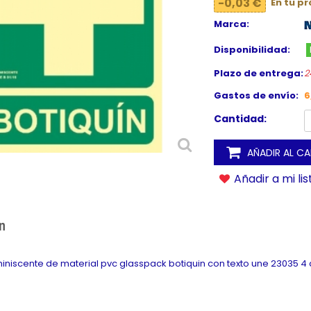
-0,03 €
En tu p
Marca:
Disponibilidad:
Plazo de entrega:
2
Gastos de envío:
6
Cantidad:
AÑADIR AL C
Añadir a mi li
n
miniscente de material pvc glasspack botiquin con texto une 23035