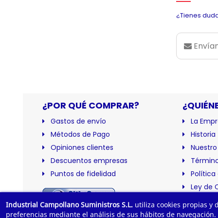
¿Tienes duda
Envían
¿POR QUÉ COMPRAR?
¿QUIÉN
Gastos de envío
La Empr
Métodos de Pago
Historia
Opiniones clientes
Nuestro
Descuentos empresas
Término
Puntos de fidelidad
Política
Ley de 
Certific
Industrial Campollano Suministros S.L.
utiliza cookies propias y
preferencias mediante el análisis de sus hábitos de navegación.