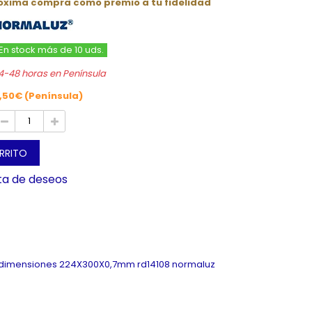
róxima compra como premio a tu fidelidad
En stock más de 10 uds.
4-48 horas en Península
,50€ (Península)
ARRITO
sta de deseos
 4 dimensiones 224X300X0,7mm rd14108 normaluz