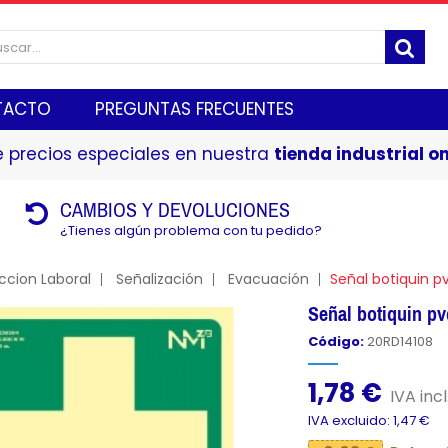
TACTO
PREGUNTAS FRECUENTES
 precios especiales en nuestra
tienda industrial on
CAMBIOS Y DEVOLUCIONES
¿Tienes algún problema con tu pedido?
ccion Laboral
Señalización
Evacuación
Señal botiquin 
Señal botiquin 
Código:
20RD14108
1,78 €
IVA incl
IVA excluido: 1,47 €