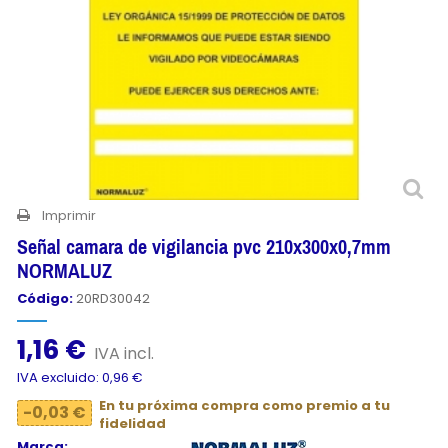
Imprimir
Señal camara de vigilancia pvc 210x300x0,7mm
NORMALUZ
Código:
20RD30042
1,16 €
IVA incl.
IVA excluido: 0,96 €
En tu próxima compra como premio a tu
-0,03 €
fidelidad
Marca: