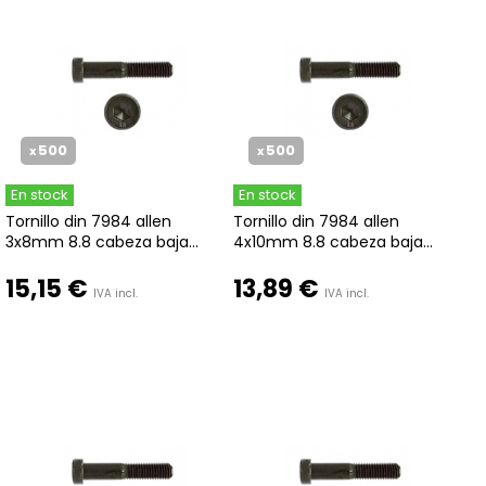
500
500
x
x
En stock
En stock
Tornillo din 7984 allen
Tornillo din 7984 allen
3x8mm 8.8 cabeza baja...
4x10mm 8.8 cabeza baja...
15,15 €
13,89 €
IVA incl.
IVA incl.