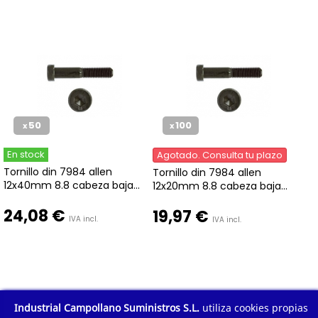
50
100
x
x
En stock
Agotado. Consulta tu plazo
Tornillo din 7984 allen
Tornillo din 7984 allen
12x40mm 8.8 cabeza baja...
12x20mm 8.8 cabeza baja...
24,08 €
19,97 €
IVA incl.
IVA incl.
Industrial Campollano Suministros S.L.
utiliza cookies propias
1
2
Mostrar todo