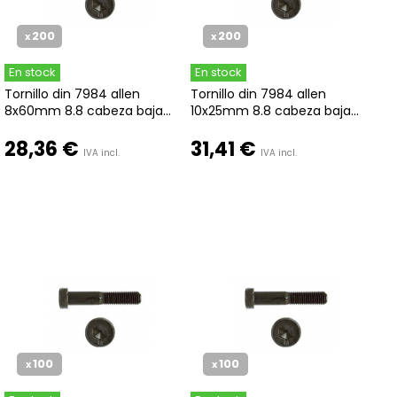
200
200
x
x
En stock
En stock
Tornillo din 7984 allen
Tornillo din 7984 allen
8x60mm 8.8 cabeza baja...
10x25mm 8.8 cabeza baja...
28,36 €
31,41 €
IVA incl.
IVA incl.
100
100
x
x