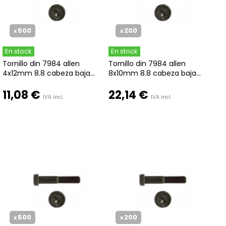
500
200
x
x
En stock
En stock
Tornillo din 7984 allen
Tornillo din 7984 allen
4x12mm 8.8 cabeza baja...
8x10mm 8.8 cabeza baja...
11,08 €
22,14 €
IVA incl.
IVA incl.
500
200
x
x