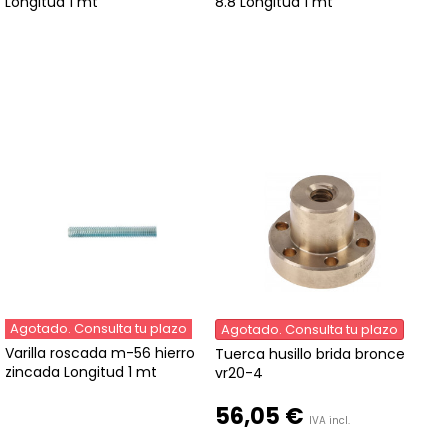
Longitud 1 mt
8.8 Longitud 1 mt
Agotado. Consulta tu plazo
Agotado. Consulta tu plazo
Varilla roscada m-56 hierro
Tuerca husillo brida bronce
zincada Longitud 1 mt
vr20-4
56,05 €
IVA incl.