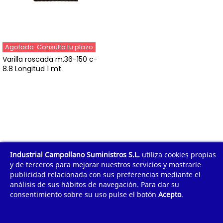
Agotado. Consulta tu plazo
Varilla roscada m.36-150 c-
8.8 Longitud 1 mt
Industrial Campollano Suministros S.L.
utiliza cookies propias
1
...
9
10
11
Mostrar todo
y de terceros para mejorar nuestros servicios y mostrarle
publicidad relacionada con sus preferencias mediante el
análisis de sus hábitos de navegación. Para dar su
Mostrando 241 - 255 de 255 artículos
consentimiento sobre su uso pulse el botón
Acepto
.
¿POR QUÉ COMPRAR?