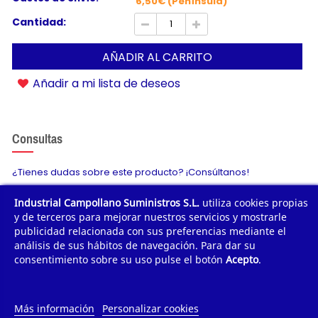
6,50€ (Península)
Cantidad:
AÑADIR AL CARRITO
Añadir a mi lista de deseos
Consultas
¿Tienes dudas sobre este producto? ¡Consúltanos!
Industrial Campollano Suministros S.L.
utiliza cookies propias
Envíanos tu consulta
y de terceros para mejorar nuestros servicios y mostrarle
publicidad relacionada con sus preferencias mediante el
análisis de sus hábitos de navegación. Para dar su
consentimiento sobre su uso pulse el botón
Acepto
.
¿POR QUÉ COMPRAR?
¿QUIÉNES SOMOS?
Más información
Personalizar cookies