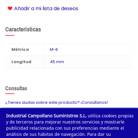
Añadir a mi lista de deseos
Características
Métrica
M-6
Longitud
45 mm
Consultas
¿Tienes dudas sobre este producto? ¡Consúltanos!
Industrial Campollano Suministros S.L.
utiliza cookies propias
Envíanos tu consulta
y de terceros para mejorar nuestros servicios y mostrarle
publicidad relacionada con sus preferencias mediante el
análisis de sus hábitos de navegación. Para dar su