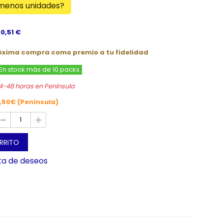
 menos unidades?
 0,51 €
róxima compra como premio a tu fidelidad
En stock más de 10 packs
4-48 horas en Península
,50€ (Península)
ARRITO
sta de deseos