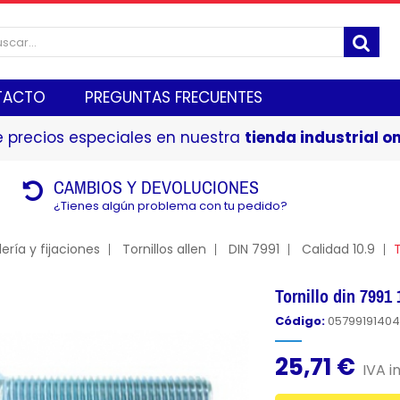
TACTO
PREGUNTAS FRECUENTES
 precios especiales en nuestra
tienda industrial on
CAMBIOS Y DEVOLUCIONES
¿Tienes algún problema con tu pedido?
lería y fijaciones
Tornillos allen
DIN 7991
Calidad 10.9
T
Tornillo din 7991
Código:
0579919140
25,71 €
IVA in