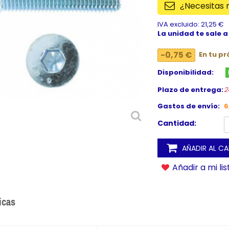
¿Necesitas
IVA excluido: 21,25 €
La unidad te sale a
-0,75 €
En tu p
Disponibilidad:
Plazo de entrega:
2
Gastos de envío:
6
Cantidad:
AÑADIR AL C
Añadir a mi li
icas