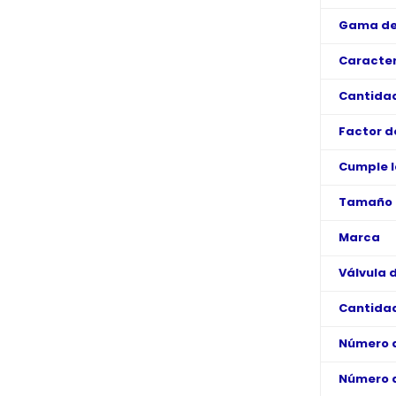
Gama de
Caracter
Cantidad
Factor d
Cumple l
Tamaño d
Marca
Válvula 
Cantidad
Número 
Número 