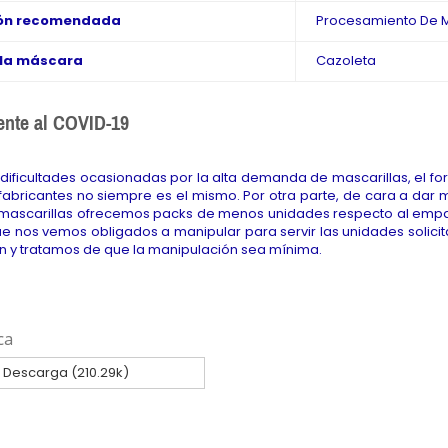
ión recomendada
Procesamiento De 
e la máscara
Cazoleta
rente al COVID-19
 dificultades ocasionadas por la alta demanda de mascarillas, el
 fabricantes no siempre es el mismo. Por otra parte, de cara a dar 
ascarillas ofrecemos packs de menos unidades respecto al empaqu
e nos vemos obligados a manipular para servir las unidades solic
n y tratamos de que la manipulación sea mínima.
ca
Descarga (210.29k)