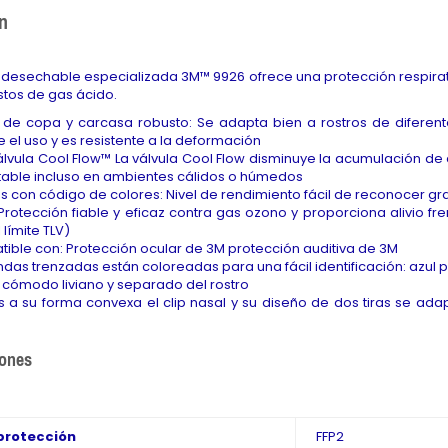
n
a desechable especializada 3M™ 9926 ofrece una protección respirato
stos de gas ácido.
 de copa y carcasa robusto: Se adapta bien a rostros de difer
 el uso y es resistente a la deformación
lvula Cool Flow™ La válvula Cool Flow disminuye la acumulación de 
table incluso en ambientes cálidos o húmedos
s con código de colores: Nivel de rendimiento fácil de reconocer gr
 Protección fiable y eficaz contra gas ozono y proporciona alivio f
límite TLV)
ible con: Protección ocular de 3M protección auditiva de 3M
das trenzadas están coloreadas para una fácil identificación: azul 
 cómodo liviano y separado del rostro
s a su forma convexa el clip nasal y su diseño de dos tiras se ad
iones
 protección
FFP2