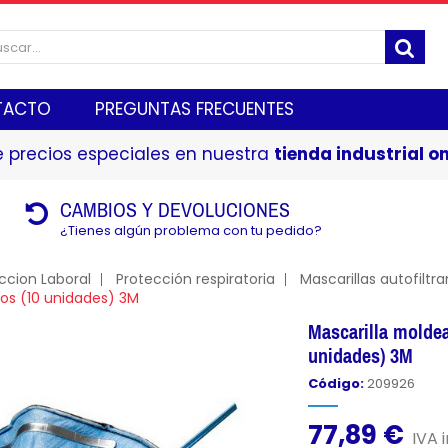
TACTO
PREGUNTAS FRECUENTES
 precios especiales en nuestra
tienda industrial on
CAMBIOS Y DEVOLUCIONES
¿Tienes algún problema con tu pedido?
ccion Laboral
Protección respiratoria
Mascarillas autofiltr
os (10 unidades) 3M
Mascarilla moldea
unidades) 3M
Código:
209926
77,89 €
IVA i