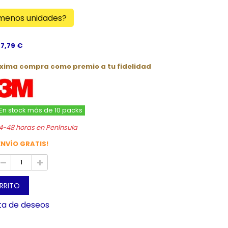
 menos unidades?
 7,79 €
óxima compra como premio a tu fidelidad
En stock más de 10 packs
4-48 horas en Península
ENVÍO GRATIS!
ARRITO
sta de deseos