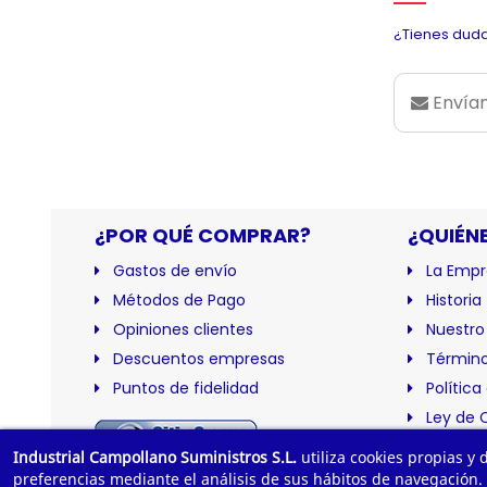
¿Tienes duda
Envían
¿POR QUÉ COMPRAR?
¿QUIÉN
Gastos de envío
La Empr
Métodos de Pago
Historia
Opiniones clientes
Nuestro
Descuentos empresas
Término
Puntos de fidelidad
Política
Ley de 
Certific
Industrial Campollano Suministros S.L.
utiliza cookies propias y
preferencias mediante el análisis de sus hábitos de navegación.