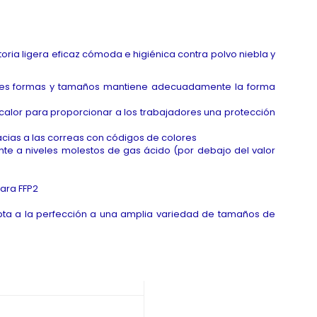
ria ligera eficaz cómoda e higiénica contra polvo niebla y
entes formas y tamaños mantiene adecuadamente la forma
calor para proporcionar a los trabajadores una protección
acias a las correas con códigos de colores
rente a niveles molestos de gas ácido (por debajo del valor
para FFP2
apta a la perfección a una amplia variedad de tamaños de