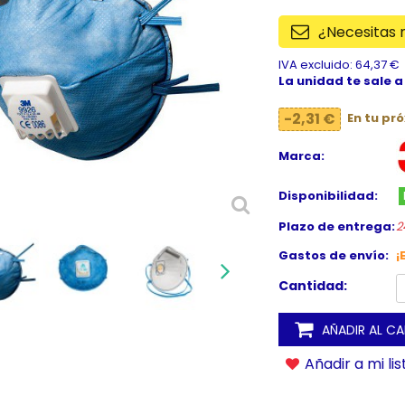
¿Necesitas
IVA excluido: 64,37 €
La unidad te sale a
-2,31 €
En tu pr
Marca:
Disponibilidad:
Plazo de entrega:
2
Gastos de envío:
¡
Cantidad:
AÑADIR AL C
Añadir a mi li