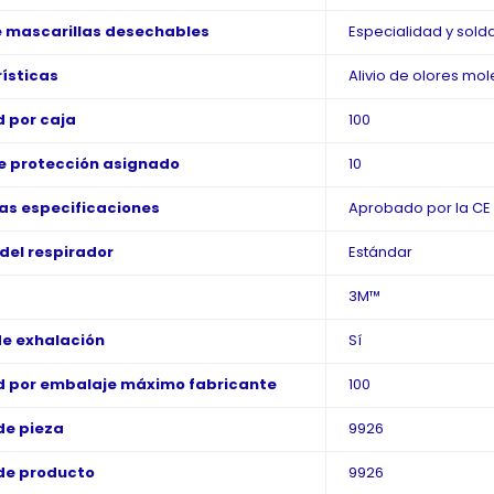
 mascarillas desechables
Especialidad y sold
ísticas
Alivio de olores mol
 por caja
100
e protección asignado
10
as especificaciones
Aprobado por la CE
el respirador
Estándar
3M™
de exhalación
Sí
 por embalaje máximo fabricante
100
de pieza
9926
de producto
9926