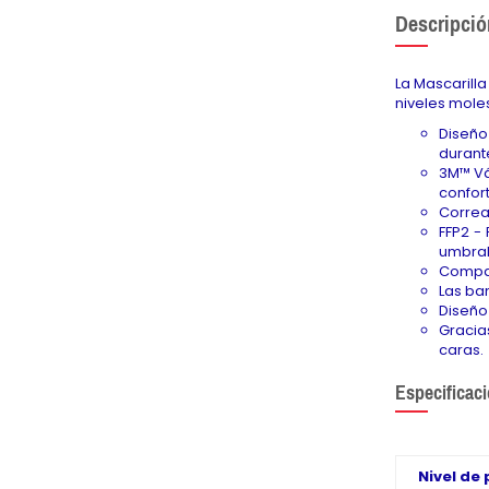
Descripció
La Mascarill
niveles mole
Diseño
durante
3M™ Vá
confor
Correa
FFP2 -
umbral 
Compat
Las ban
Diseño
Gracia
caras.
Especificac
Nivel de