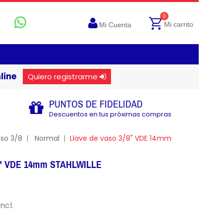
0
Mi carrito
Mi Cuenta
line
Quiero registrarme
PUNTOS DE FIDELIDAD
Descuentos en tus próximas compras
aso 3/8
Normal
Llave de vaso 3/8" VDE 14mm
/8" VDE 14mm STAHLWILLE
incl.