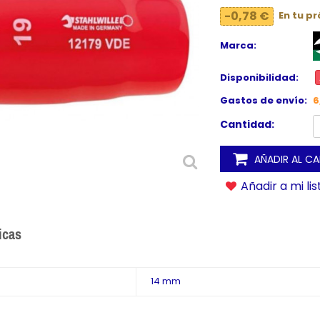
-0,78 €
En tu p
Marca:
Disponibilidad:
Gastos de envío:
6
Cantidad:
AÑADIR AL C
Añadir a mi li
icas
14 mm