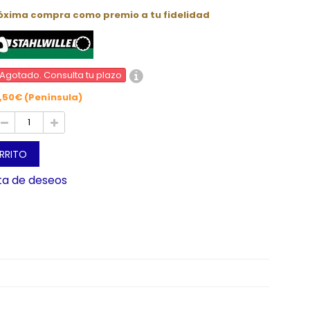
róxima compra como premio a tu fidelidad
Agotado. Consulta tu plazo
,50€ (Península)
ARRITO
sta de deseos