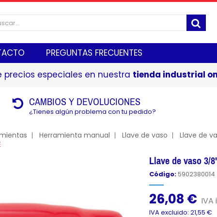
TACTO
PREGUNTAS FRECUENTES
 precios especiales en nuestra
tienda industrial on
CAMBIOS Y DEVOLUCIONES
¿Tienes algún problema con tu pedido?
amientas
Herramienta manual
Llave de vaso
Llave de v
E
Llave de vaso 3
Código:
5902380014
26,08 €
IVA 
IVA excluido: 21,55 €