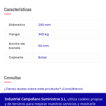
Características
Diámetro
200 mm
Carga
400 kg
Ancho de
50 mm
banda
Cojinete
Bolas
Consultas
¿Tienes dudas sobre este producto? ¡Consúltanos!
Industrial Campollano Suministros S.L.
utiliza cookies propias
Envíanos tu consulta
y de terceros para mejorar nuestros servicios y mostrarle