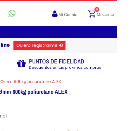
0
Mi carrito
Mi Cuenta
line
Quiero registrarme
PUNTOS DE FIDELIDAD
Descuentos en tus próximas compras
85Ømm 600kg poliuretano ALEX
5Ømm 600kg poliuretano ALEX
ncl.