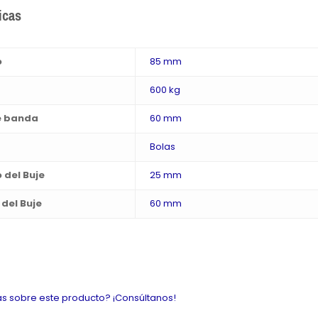
icas
o
85 mm
600 kg
e banda
60 mm
Bolas
 del Buje
25 mm
del Buje
60 mm
s sobre este producto? ¡Consúltanos!