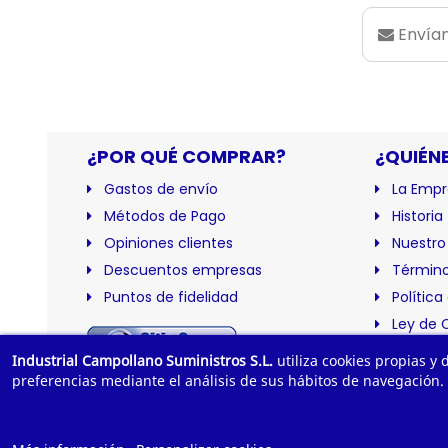
Envían
¿POR QUÉ COMPRAR?
¿QUIÉN
Gastos de envío
La Empr
Métodos de Pago
Historia
Opiniones clientes
Nuestro
Descuentos empresas
Término
Puntos de fidelidad
Política
Ley de 
Certific
Industrial Campollano Suministros S.L.
utiliza cookies propias y
preferencias mediante el análisis de sus hábitos de navegación.