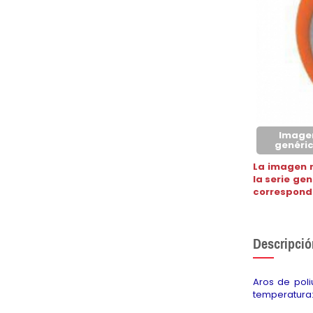
Image
genéri
La imagen 
la serie ge
correspond
Descripció
Aros de poli
temperatura: