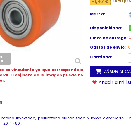
-1,47 €
En tu pr
Marca:
Disponibilidad:
Plazo de entrega:
2
Gastos de envío:
6
n
Cantidad:
ca
no es vinculante ya que corresponde a
AÑADIR AL C
neral. El cojinete de la imagen puede no
er.
Añadir a mi li
n
uretano inyectado, poliuretano vulcanizado y nylon extrafuerte. C
 -20º÷ +80º.