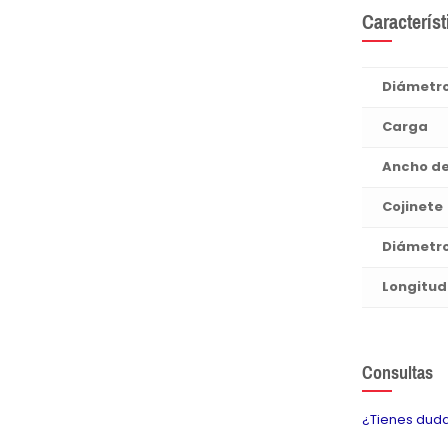
Característ
Diámetr
Carga
Ancho d
Cojinete
Diámetro
Longitud 
Consultas
¿Tienes duda