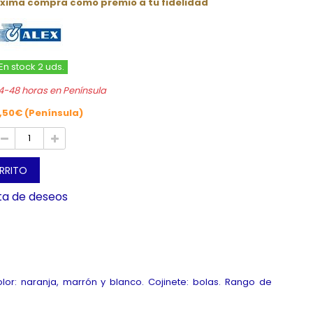
óxima compra como premio a tu fidelidad
En stock 2 uds.
4-48 horas en Península
,50€ (Península)
ARRITO
sta de deseos
olor: naranja, marrón y blanco. Cojinete: bolas. Rango de