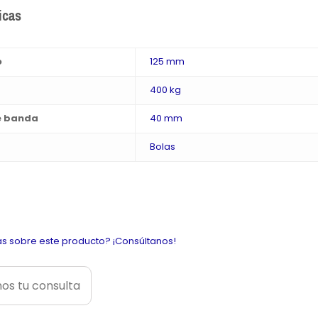
icas
o
125 mm
400 kg
e banda
40 mm
Bolas
s sobre este producto? ¡Consúltanos!
os tu consulta