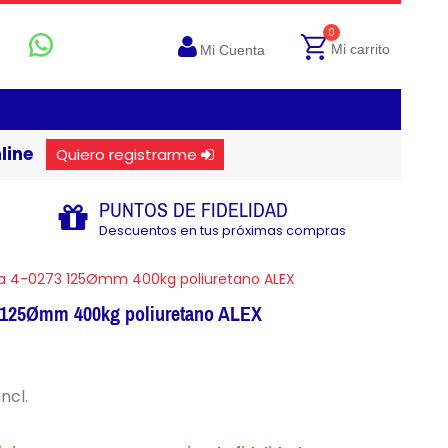
0
Mi carrito
Mi Cuenta
line
Quiero registrarme
PUNTOS DE FIDELIDAD
Descuentos en tus próximas compras
ja 4-0273 125Ømm 400kg poliuretano ALEX
3 125Ømm 400kg poliuretano ALEX
incl.