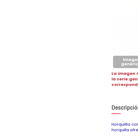
Image
genéri
La imagen 
la serie ge
correspond
Descripció
Horquillla c
horquilla of