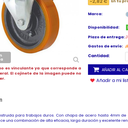
-2,82 €
En tu p
Marca:
Disponibilidad:
Plazo de entrega:
2
Gastos de envío:
¡
n
Cantidad:
ca
no es vinculante ya que corresponde a
AÑADIR AL C
neral. El cojinete de la imagen puede no
er.
Añadir a mi li
n
onstruida para trabajos duros. Con chapa de acero hasta 4mm de 
rece una combinación de alta eficacia, larga duración y excelente r