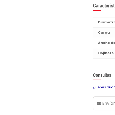
Característ
Diámetr
Carga
Ancho d
Cojinete
Consultas
¿Tienes duda
Envían