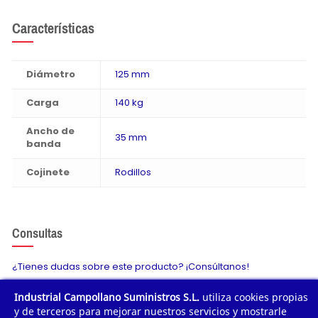
Características
Diámetro
125 mm
Carga
140 kg
Ancho de
35 mm
banda
Cojinete
Rodillos
Consultas
¿Tienes dudas sobre este producto? ¡Consúltanos!
Industrial Campollano Suministros S.L.
utiliza cookies propias
Envíanos tu consulta
y de terceros para mejorar nuestros servicios y mostrarle