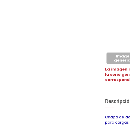
Image
genéri
La imagen 
la serie ge
correspond
Descripció
Chapa de ace
para cargas 