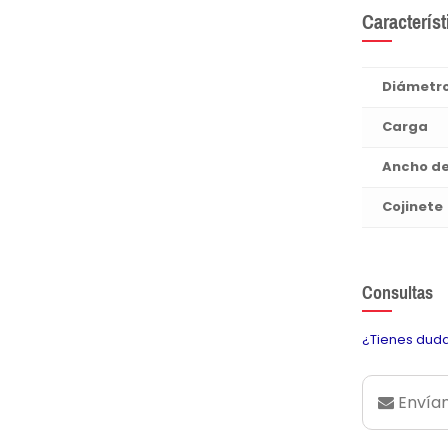
Característ
Diámetr
Carga
Ancho d
Cojinete
Consultas
¿Tienes duda
Envían