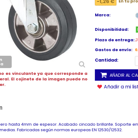
-1,26 €
En tu pr
Marca:
Disponibilidad:
Plazo de entrega:
2
Gastos de envío:
6
n
Cantidad:
ca
no es vinculante ya que corresponde a
AÑADIR AL C
neral. El cojinete de la imagen puede no
er.
Añadir a mi li
n
ro hasta 4mm de espesor. Acabado cincado brillante. Soporte emb
medias. Fabricadas según normas europeas EN 12530/12532.