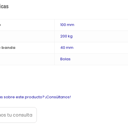
icas
o
100 mm
200 kg
e banda
40 mm
Bolas
s sobre este producto? ¡Consúltanos!
os tu consulta