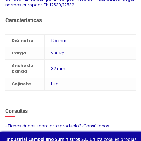
normas europeas EN 12530/12532.
Características
Diámetro
125 mm
Carga
200 kg
Ancho de
32 mm
banda
Cojinete
Liso
Consultas
¿Tienes dudas sobre este producto? ¡Consúltanos!
Industrial Campollano Suministros S.L.
utiliza cookies propias